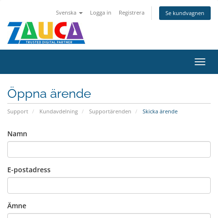
Svenska
Logga in
Registrera
Se kundvagnen
Växla
navig
Öppna ärende
Support
Kundavdelning
Supportärenden
Skicka ärende
Namn
E-postadress
Ämne