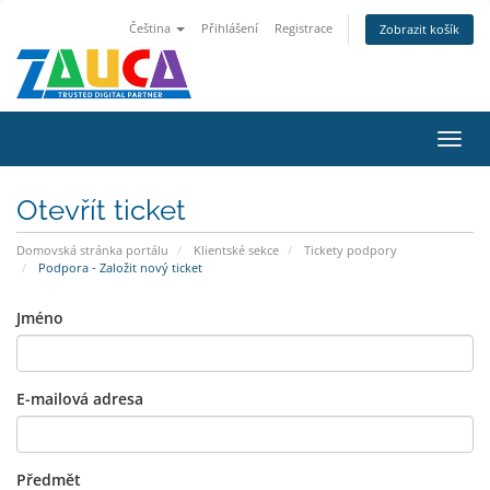
Čeština
Přihlášení
Registrace
Zobrazit košík
Přep
navig
Otevřít ticket
Domovská stránka portálu
Klientské sekce
Tickety podpory
Podpora - Založit nový ticket
Jméno
E-mailová adresa
Předmět