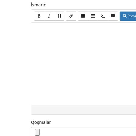
İsmarıc
Prev
Qoşmalar