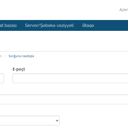
Azer
t bazası
Server/Şəbəkə vəziyyəti
Əlaqə
rı
Sorğunu təsdiqlə
E-poçt