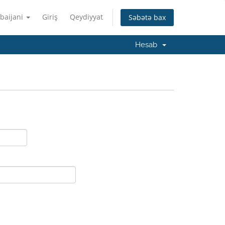
baijani
Giriş
Qeydiyyat
Səbətə bax
Hesab