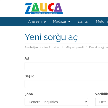
Ana səhifə
Mağaza
Elanlar
Məluma
Yeni sorğu aç
Azerbaijan Hosting Provider
Müştəri paneli
Dəstək sorğula
Ad
Başlıq
Şöbə
Vaciblik