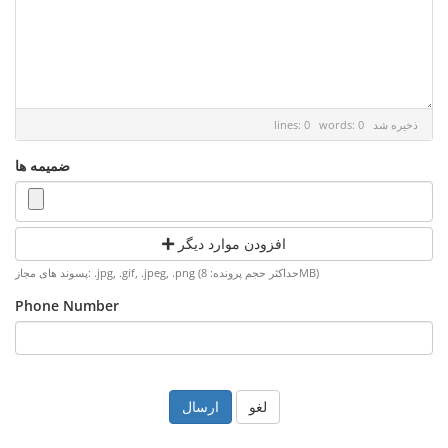
ذخیره شد
lines: 0 words: 0
ضمیمه ها
افزودن موارد دیگر
پسوند های مجاز: .jpg, .gif, .jpeg, .png (حداکثر حجم پرونده: 8MB)
Phone Number
لغو