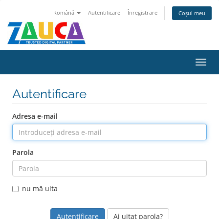
Română
Autentificare
Înregistrare
Coșul meu
Navi
Toggl
Autentificare
Adresa e-mail
Parola
nu mă uita
Ai uitat parola?