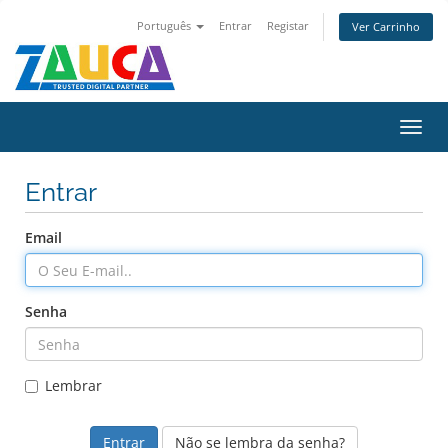
Português
Entrar
Registar
Ver Carrinho
Alter
nave
Entrar
Email
Senha
Lembrar
Não se lembra da senha?