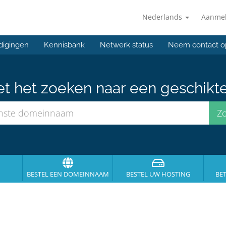
Nederlands
Aanme
digingen
Kennisbank
Netwerk status
Neem contact o
et het zoeken naar een geschikt
BESTEL EEN DOMEINNAAM
BESTEL UW HOSTING
BE