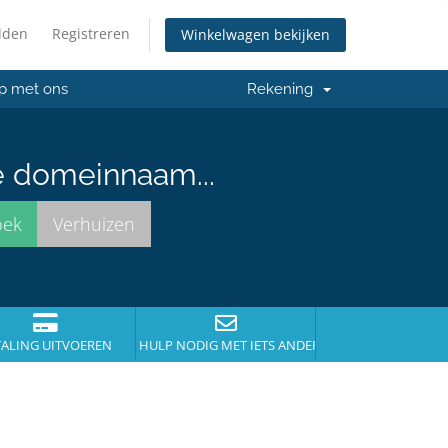
lden
Registreren
Winkelwagen bekijken
p met ons
Rekening
e domeinnaam...
TALING UITVOEREN
HULP NODIG MET IETS ANDERS?