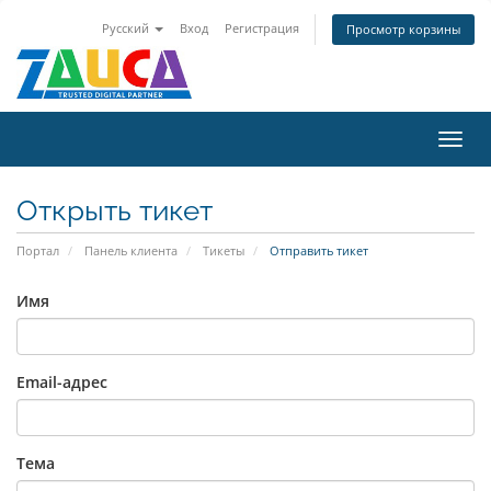
Русский
Вход
Регистрация
Просмотр корзины
Пере
нави
Открыть тикет
Портал
Панель клиента
Тикеты
Отправить тикет
Имя
Email-адрес
Тема