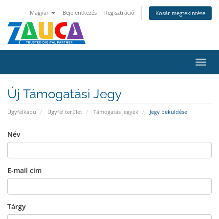
Magyar
Bejelentkezés
Regisztráció
Kosár megtekintése
Váltá
a
navig
Új Támogatási Jegy
Ügyfélkapu
Ügyfél terület
Támogatás jegyek
Jegy beküldése
Név
E-mail cím
Tárgy