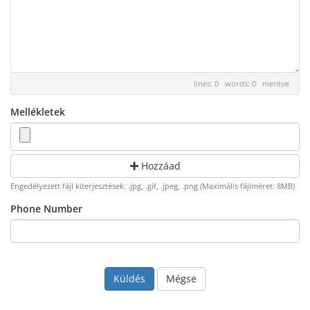
lines: 0 words: 0
mentve
Mellékletek
Hozzáad
Engedélyezett fájl kiterjesztések: .jpg, .gif, .jpeg, .png (Maximális fájlméret: 8MB)
Phone Number
Mégse