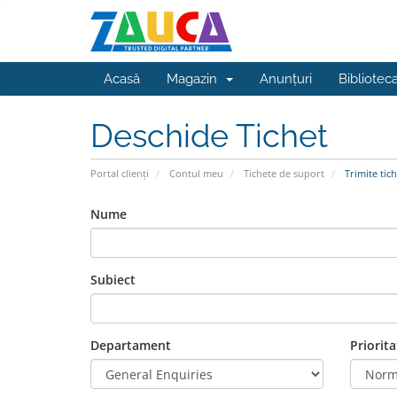
Acasă
Magazin
Anunțuri
Bibliotec
Deschide Tichet
Portal clienți
Contul meu
Tichete de suport
Trimite tich
Nume
Subiect
Departament
Priorita