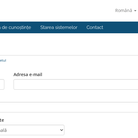
Română
a de cunoștințe
Starea sistemelor
Contact
etul
Adresa e-mail
te