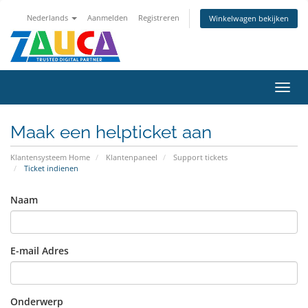
Nederlands
Aanmelden
Registreren
Winkelwagen bekijken
Navig
in-/u
Maak een helpticket aan
Klantensysteem Home
Klantenpaneel
Support tickets
Ticket indienen
Naam
E-mail Adres
Onderwerp