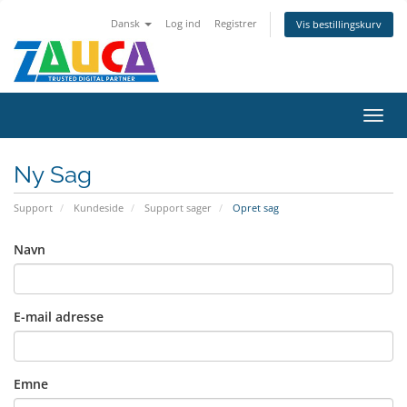
Dansk
Log ind
Registrer
Vis bestillingskurv
Skift
navig
Ny Sag
Support
Kundeside
Support sager
Opret sag
Navn
E-mail adresse
Emne