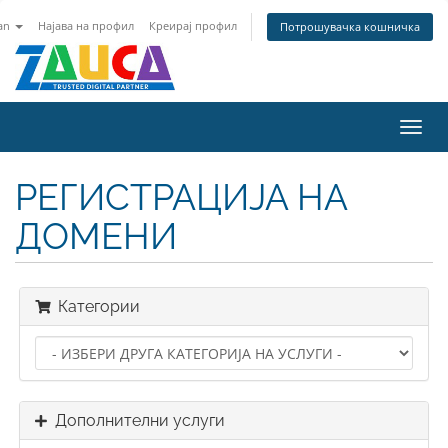
an
Најава на профил
Креирај профил
Потрошувачка кошничка
Вклу
ја
нави
РЕГИСТРАЦИЈА НА
ДОМЕНИ
Категории
Дополнителни услуги