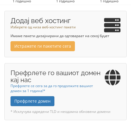
1 годишно
1 годишно
1 годишно
Додај веб хостинг
Изберете од низа веб-хостинг пакети
Имаме пакети дизајнирани да одговараат на секој буџет
Истражете ги пакетите сега
Префрлете го вашиот домен
кај нас
Префрлете се сега за да го продолжите вашиот
домен за 1 година!*
Префрлете домен
* Исклучува одредени TLD и неодамна обновени домени