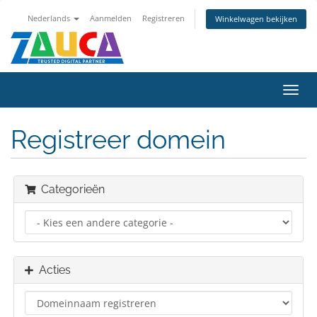
Nederlands
Aanmelden
Registreren
Winkelwagen bekijken
Navig
in-/u
Registreer domein
Categorieën
Acties