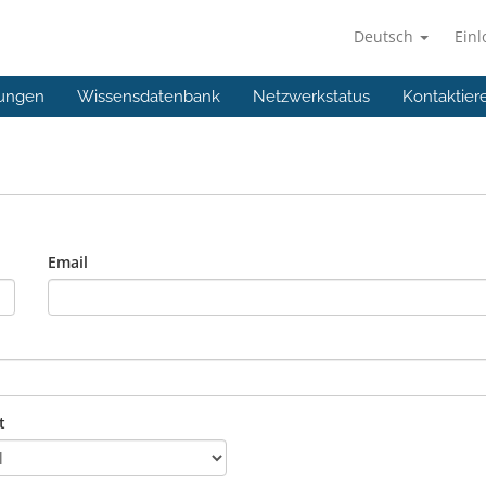
Deutsch
Ein
ungen
Wissensdatenbank
Netzwerkstatus
Kontaktier
Email
t