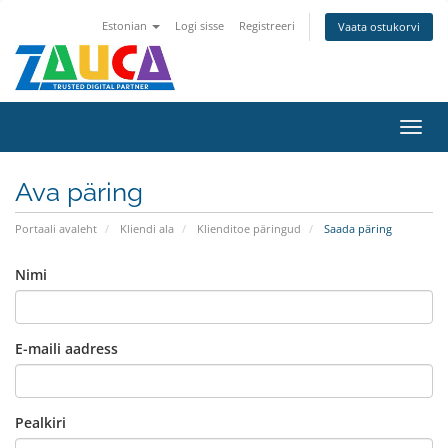
Estonian
Logi sisse
Registreeri
Vaata ostukorvi
Lülit
navig
Ava päring
Portaali avaleht
Kliendi ala
Klienditoe päringud
Saada päring
Nimi
E-maili aadress
Pealkiri