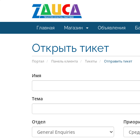
Главная
Магазин
Объявления
Ба
Открыть тикет
Портал
Панель клиента
Тикеты
Отправить тикет
Имя
Тема
Отдел
Приори