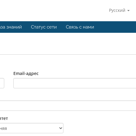
Русский
за знаний
Статус сети
Связь с нами
Email-адрес
тет