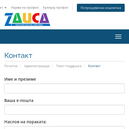
an
Најава на профил
Креирај профил
Потрошувачка кошничка
Вклу
ја
нави
Контакт
Почетна
Администрација
Тикет поддршка
Контакт
Име и презиме
Ваша е-пошта
Наслов на пораката: