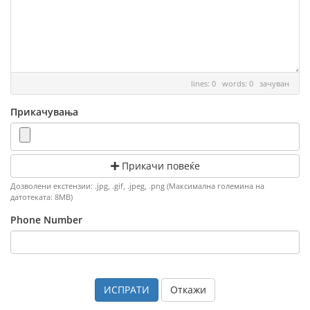
lines: 0 words: 0
зачуван
Прикачувања
Прикачи повеќе
Дозволени екстензии: .jpg, .gif, .jpeg, .png (Максимална големина на
датотеката: 8MB)
Phone Number
Откажи