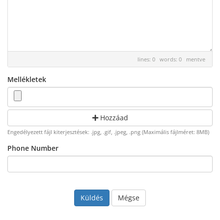
lines: 0 words: 0
mentve
Mellékletek
Hozzáad
Engedélyezett fájl kiterjesztések: .jpg, .gif, .jpeg, .png (Maximális fájlméret: 8MB)
Phone Number
Mégse