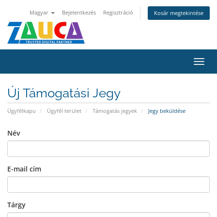
Magyar
Bejelentkezés
Regisztráció
Kosár megtekintése
Váltá
a
navig
Új Támogatási Jegy
Ügyfélkapu
Ügyfél terület
Támogatás jegyek
Jegy beküldése
Név
E-mail cím
Tárgy