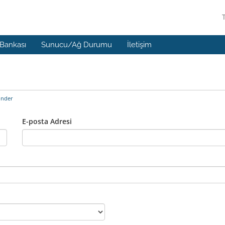
 Bankası
Sunucu/Ağ Durumu
İletişim
önder
E-posta Adresi