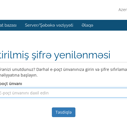
Azer
t bazası
Server/Şəbəkə vəziyyəti
Əlaqə
tirilmiş şifrə yenilənməsi
frənizi unutdunuz? Dərhal e-poçt ünvanınıza girin və şifre sıfırlama
əliyyatına başlayın.
poçt ünvanı
Təsdiqlə