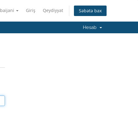
baijani
Giriş
Qeydiyyat
Səbətə bax
Hesab