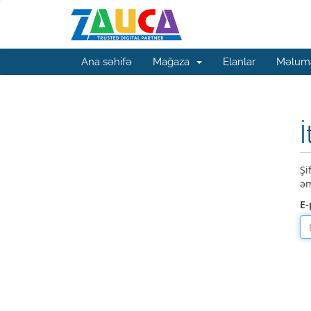
Ana səhifə
Mağaza
Elanlar
Məluma
İ
Şi
əm
E-