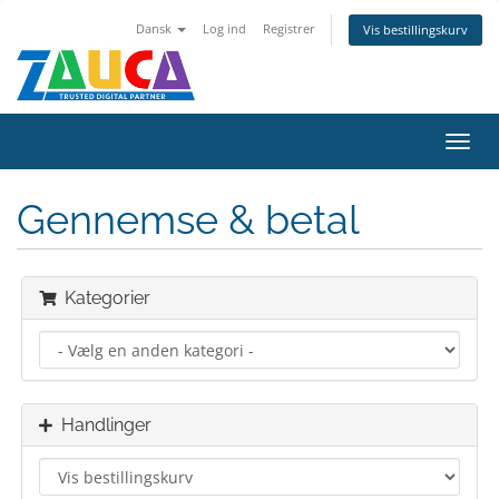
Dansk
Log ind
Registrer
Vis bestillingskurv
Skift
navig
Gennemse & betal
Kategorier
Handlinger